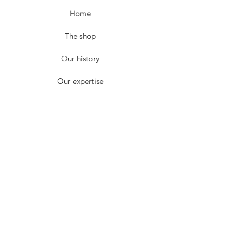
Customer is responsable for shipping return
Home
charges.
Refund or exchange will be applied once
the item has been returned in perfect
The shop
condition.
For further inquiries please email me at :
Our history
info@juliedubois.fr
Our expertise
Contact
CONTACT
E-mail