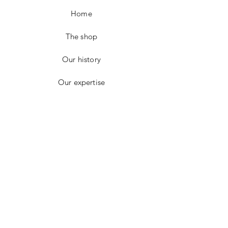
Customer is responsable for shipping return
If you detach the ribbon you can carry it flat
Home
charges.
in a suitcase.
Refund or exchange will be applied once
Hand Made in Paris
the item has been returned in perfect
The shop
condition.
For further inquiries please email me at :
Our history
info@juliedubois.fr
Our expertise
Contact
CONTACT
E-mail