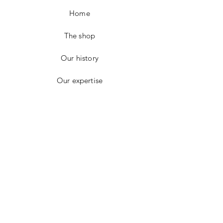
Customer is responsable for shipping return
Home
charges.
Refund or exchange will be applied once
the item has been returned in perfect
The shop
condition.
For further inquiries please email me at :
Our history
info@juliedubois.fr
Our expertise
Contact
CONTACT
E-mail